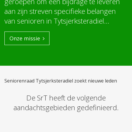
geroepen om
een
bijdrage te leveren
aan zijn streven specifieke belangen
van senioren in
Tytsjerksteradiel…
Onze missie
Seniorenraad Tytsjerksteradiel zoekt nieuwe leden
De SrT heeft de volgende
aandachtsgebieden gedefinieerd.